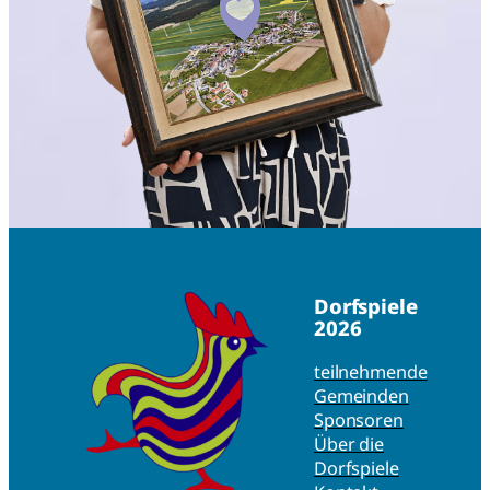
Dorfspiele
2026
teilnehmende
Gemeinden
Sponsoren
Über die
Dorfspiele