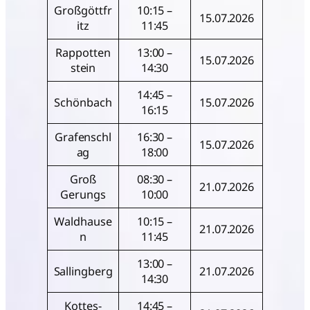
Großgöttfr
10:15 –
15.07.2026
itz
11:45
Rappotten
13:00 –
15.07.2026
stein
14:30
14:45 –
Schönbach
15.07.2026
16:15
Grafenschl
16:30 –
15.07.2026
ag
18:00
Groß
08:30 –
21.07.2026
Gerungs
10:00
Waldhause
10:15 –
21.07.2026
n
11:45
13:00 –
Sallingberg
21.07.2026
14:30
Kottes-
14:45 –