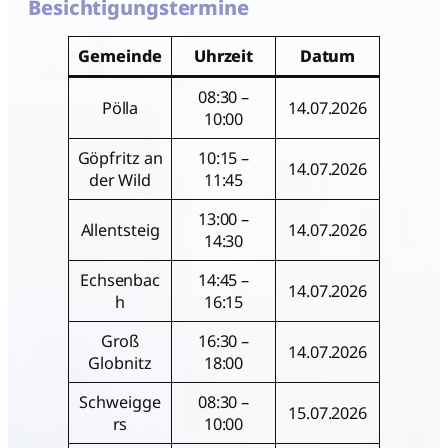
Besichtigungstermine
Gemeinde
Uhrzeit
Datum
08:30 –
Pölla
14.07.2026
10:00
Göpfritz an
10:15 –
14.07.2026
der Wild
11:45
13:00 –
Allentsteig
14.07.2026
14:30
Echsenbac
14:45 –
14.07.2026
h
16:15
Groß
16:30 –
14.07.2026
Globnitz
18:00
Schweigge
08:30 –
15.07.2026
rs
10:00